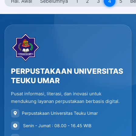
Hal. Awal
Sebelumnya
1
2
3
4
5
Be
PERPUSTAKAAN UNIVERSITAS
TEUKU UMAR
Pusat informasi, literasi, dan inovasi untuk
mendukung layanan perpustakaan berbasis digital.
Perpustakaan Universitas Teuku Umar
Senin - Jumat : 08.00 - 16.45 WIB