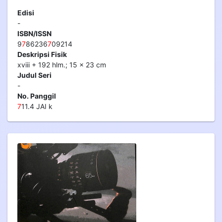
Edisi
-
ISBN/ISSN
9
7
86236
7
09214
Deskripsi Fisik
xviii + 192 hlm.; 15 x 23 cm
Judul Seri
-
No. Panggil
7
11.4 JAI k