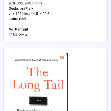
9
7
8-602-940
7
-4
7
-1
Deskripsi Fisik
vi + 122 hlm.; 14,5 x 22,5 cm
Judul Seri
-
No. Panggil
7
41.5 DIA a