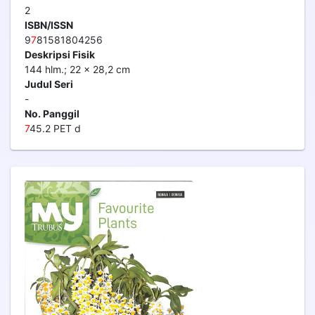
2
ISBN/ISSN
9
7
81581804256
Deskripsi Fisik
144 hlm.; 22 x 28,2 cm
Judul Seri
-
No. Panggil
7
45.2 PET d