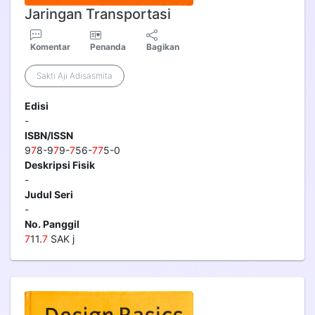
Jaringan Transportasi
Komentar
Penanda
Bagikan
Sakti Aji Adisasmita
Edisi
-
ISBN/ISSN
9
7
8-9
7
9-
7
56-
7
7
5-0
Deskripsi Fisik
-
Judul Seri
-
No. Panggil
7
11.
7
SAK j