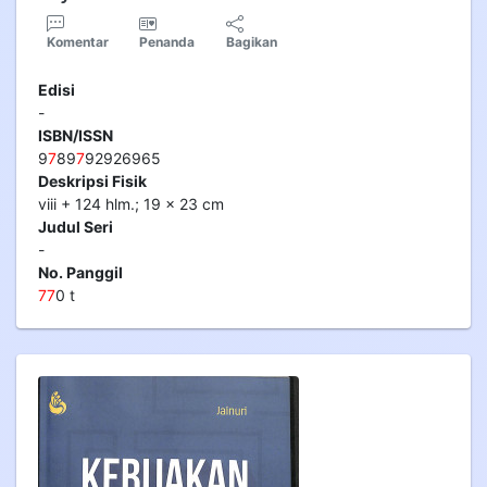
Komentar
Penanda
Bagikan
Edisi
-
ISBN/ISSN
9
7
89
7
92926965
Deskripsi Fisik
viii + 124 hlm.; 19 x 23 cm
Judul Seri
-
No. Panggil
7
7
0 t