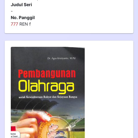
Judul Seri
-
No. Panggil
7
7
7
REN f