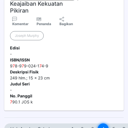
Keajaiban Kekuatan
Pikiran
Komentar
Penanda
Bagikan
Joseph Murphy
Edisi
-
ISBN/ISSN
9
7
8-9
7
9-024-1
7
4-9
Deskripsi Fisik
249 hlm.; 15 x 23 cm
Judul Seri
-
No. Panggil
7
90.1 JOS k