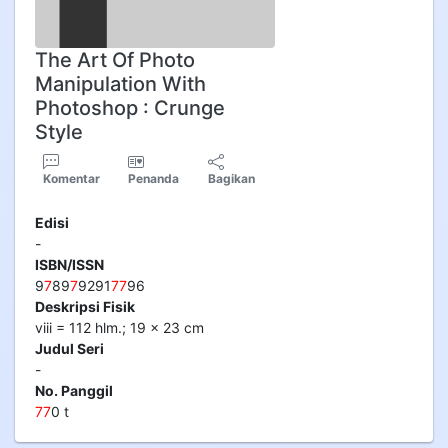
The Art Of Photo
Manipulation With
Photoshop : Crunge
Style
Komentar
Penanda
Bagikan
Edisi
-
ISBN/ISSN
9
7
89
7
9291
7
7
96
Deskripsi Fisik
viii = 112 hlm.; 19 x 23 cm
Judul Seri
-
No. Panggil
7
7
0 t