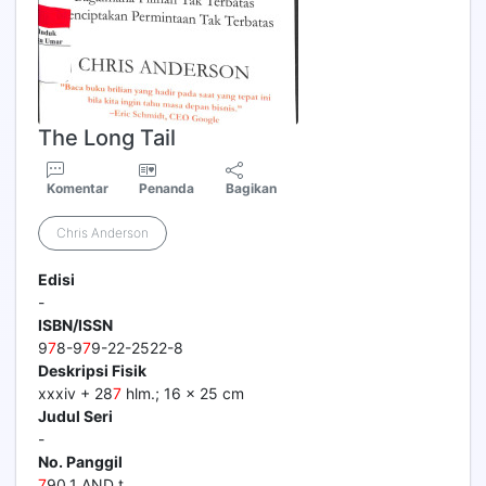
The Long Tail
Komentar
Penanda
Bagikan
Chris Anderson
Edisi
-
ISBN/ISSN
9
7
8-9
7
9-22-2522-8
Deskripsi Fisik
xxxiv + 28
7
hlm.; 16 x 25 cm
Judul Seri
-
No. Panggil
7
90.1 AND t