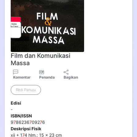
Film dan Komunikasi
Massa
Komentar
Penanda
Bagikan
Redi Panuju
Edisi
-
ISBN/ISSN
9
7
86236
7
092
7
6
Deskripsi Fisik
xii + 1
7
4 hlm.; 15 x 23 cm