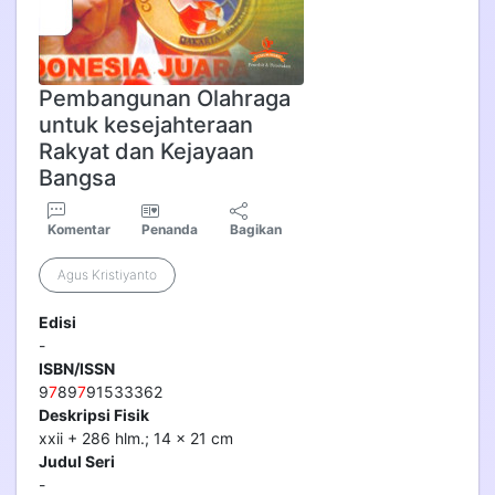
Pembangunan Olahraga
untuk kesejahteraan
Rakyat dan Kejayaan
Bangsa
Komentar
Penanda
Bagikan
Agus Kristiyanto
Edisi
-
ISBN/ISSN
9
7
89
7
91533362
Deskripsi Fisik
xxii + 286 hlm.; 14 x 21 cm
Judul Seri
-