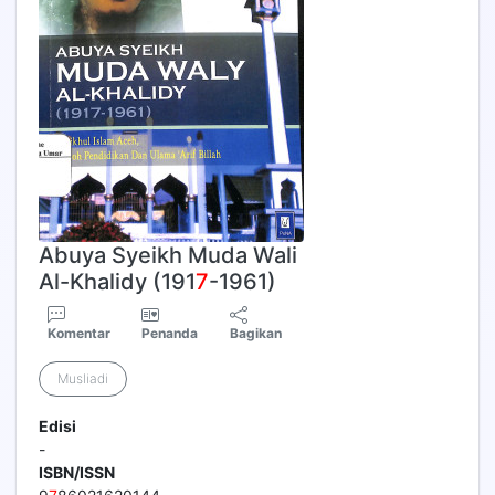
Abuya Syeikh Muda Wali
Al-Khalidy (191
7
-1961)
Komentar
Penanda
Bagikan
Musliadi
Edisi
-
ISBN/ISSN