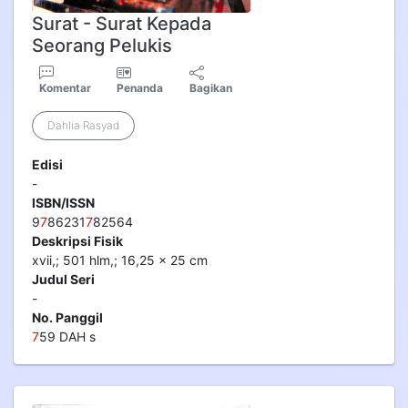
Surat - Surat Kepada
Seorang Pelukis
Komentar
Penanda
Bagikan
Dahlia Rasyad
Edisi
-
ISBN/ISSN
9
7
86231
7
82564
Deskripsi Fisik
xvii,; 501 hlm,; 16,25 x 25 cm
Judul Seri
-
No. Panggil
7
59 DAH s