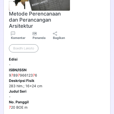
Metode Perencanaan
dan Perancangan
Arsitektur
Komentar
Penanda
Bagikan
Boedhi Laksito
Edisi
-
ISBN/ISSN
9
7
89
7
966123
7
6
Deskripsi Fisik
283 hlm.; 16x24 cm
Judul Seri
-
No. Panggil
7
20 BOE m