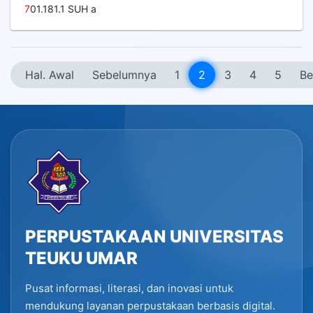
7
01.181.1 SUH a
Hal. Awal
Sebelumnya
1
2
3
4
5
Be
PERPUSTAKAAN UNIVERSITAS
TEUKU UMAR
Pusat informasi, literasi, dan inovasi untuk
mendukung layanan perpustakaan berbasis digital.