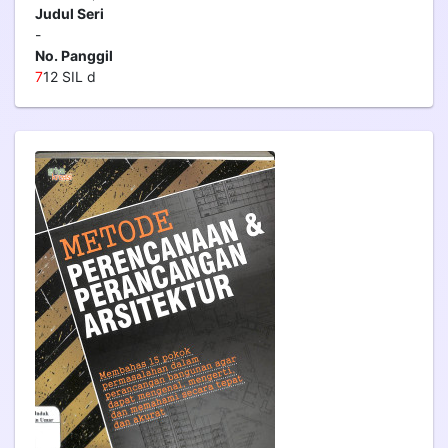
Judul Seri
-
No. Panggil
7
12 SIL d