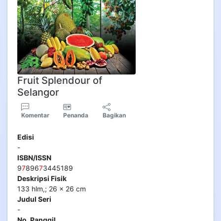
Fruit Splendour of
Selangor
Komentar
Penanda
Bagikan
Edisi
-
ISBN/ISSN
9
7
896
7
3445189
Deskripsi Fisik
133 hlm,; 26 x 26 cm
Judul Seri
-
No. Panggil