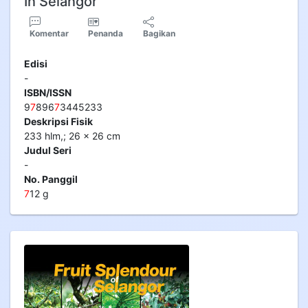
In Selangor
Komentar
Penanda
Bagikan
Edisi
-
ISBN/ISSN
9
7
896
7
3445233
Deskripsi Fisik
233 hlm,; 26 x 26 cm
Judul Seri
-
No. Panggil
7
12 g