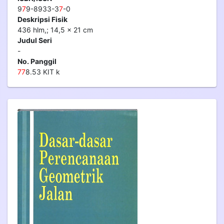
9
7
9-8933-3
7
-0
Deskripsi Fisik
436 hlm,; 14,5 x 21 cm
Judul Seri
-
No. Panggil
7
7
8.53 KIT k