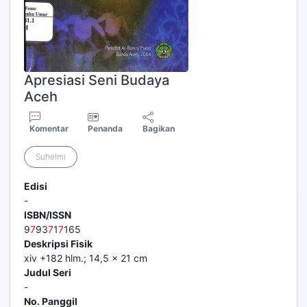
Apresiasi Seni Budaya
Aceh
Komentar
Penanda
Bagikan
Suhelmi
Edisi
-
ISBN/ISSN
9
7
93
7
1
7
165
Deskripsi Fisik
xiv +182 hlm.; 14,5 x 21 cm
Judul Seri
-
No. Panggil