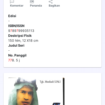
Komentar
Penanda
Bagikan
Edisi
-
ISBN/ISSN
9
7
89
7
99935113
Deskripsi Fisik
150 hlm, 12 X18 cm
Judul Seri
-
No. Panggil
7
7
8. 5 j