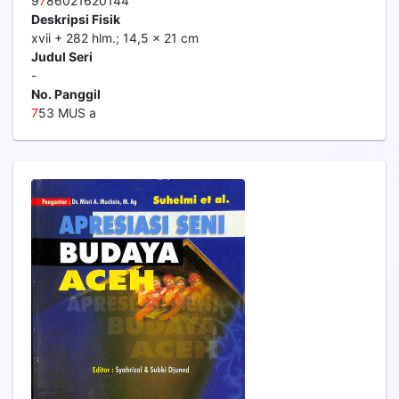
9
7
86021620144
Deskripsi Fisik
xvii + 282 hlm.; 14,5 x 21 cm
Judul Seri
-
No. Panggil
7
53 MUS a