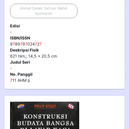
Ahmad Dadek, Safrizal. Mahdi
Syahbandir
Edisi
-
ISBN/ISSN
9
7
89
7
9
7
024
7
2
7
Deskripsi Fisik
621 hlm,; 14,5 x 20,5 cm
Judul Seri
-
No. Panggil
7
11 AHM p