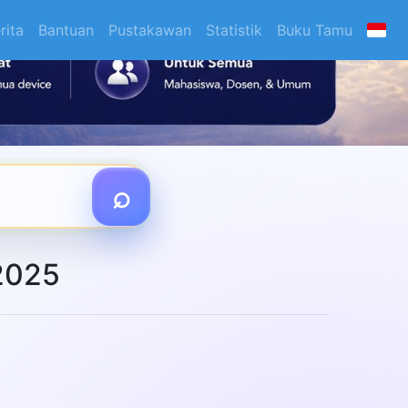
rita
Bantuan
Pustakawan
Statistik
Buku Tamu
2025