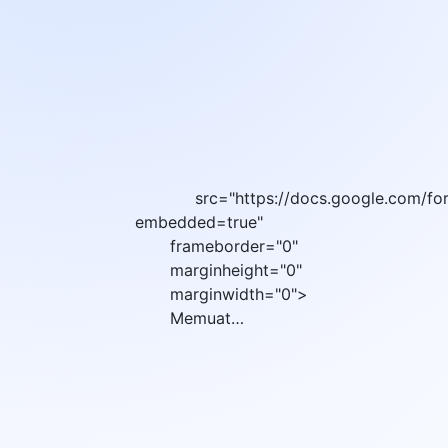
src="https://docs.google.com/fo
embedded=true"
frameborder="0"
marginheight="0"
marginwidth="0">
Memuat…