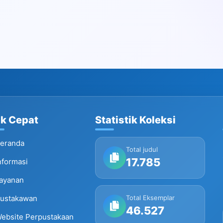
nk Cepat
Statistik Koleksi
eranda
Total judul
17.785
nformasi
ayanan
ustakawan
Total Eksemplar
46.527
ebsite Perpustakaan