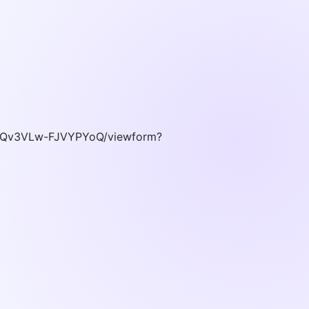
-Qv3VLw-FJVYPYoQ/viewform?