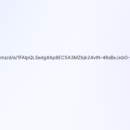
rms/d/e/1FAIpQLSedgXAp8EC5A3MZbjk24vlN-46sBxJxbO