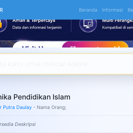
R
Beranda
Informasi
Be
ika Pendidikan Islam
r Putra Daulay
- Nama Orang;
rsedia Deskripsi