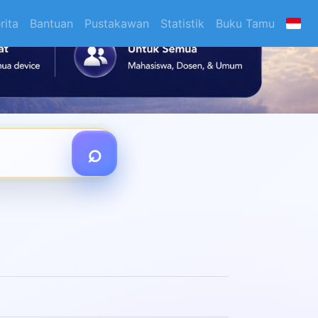
rita
Bantuan
Pustakawan
Statistik
Buku Tamu