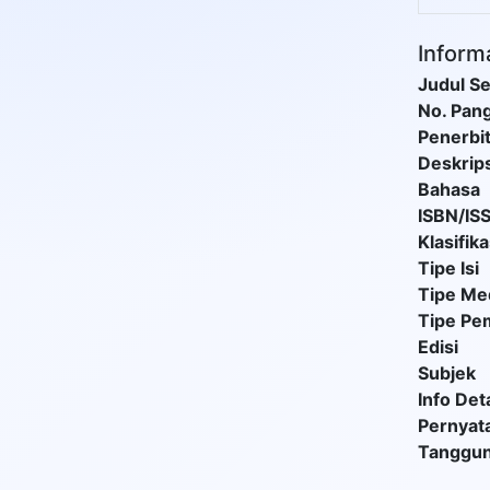
Informa
Judul Se
No. Pang
Penerbi
Deskrips
Bahasa
ISBN/IS
Klasifika
Tipe Isi
Tipe Me
Tipe P
Edisi
Subjek
Info Deta
Pernyat
Tanggu