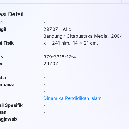
si Detail
ri
-
gil
297.07 HAI d
t
Bandung
:
Citapustaka Media
.,
2004
i Fisik
x + 241 hlm.; 14 x 21 cm.
SN
979-3216-17-4
si
297.07
-
dia
-
embawa
-
-
Dinamika Pendidikan Islam
il Spesifik
-
aan
-
ngjawab