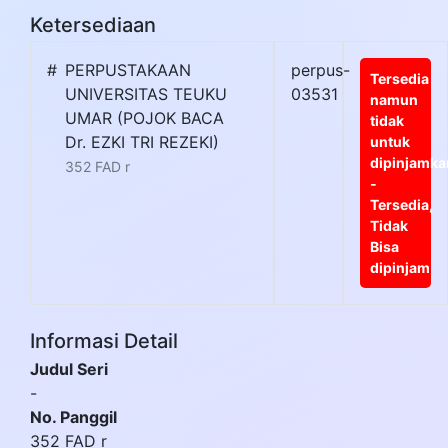
Ketersediaan
#
PERPUSTAKAAN
perpus-
Tersedia
UNIVERSITAS TEUKU
03531
namun
UMAR (POJOK BACA
tidak
Dr. EZKI TRI REZEKI)
untuk
dipinjamka
352 FAD r
-
Tersedia,
Tidak
Bisa
dipinjam
Informasi Detail
Judul Seri
-
No. Panggil
352 FAD r