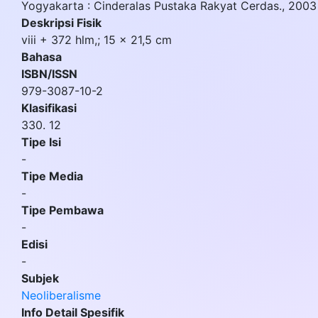
Yogyakarta
:
Cinderalas Pustaka Rakyat Cerdas
.,
2003
Deskripsi Fisik
viii + 372 hlm,; 15 x 21,5 cm
Bahasa
ISBN/ISSN
979-3087-10-2
Klasifikasi
330. 12
Tipe Isi
-
Tipe Media
-
Tipe Pembawa
-
Edisi
-
Subjek
Neoliberalisme
Info Detail Spesifik