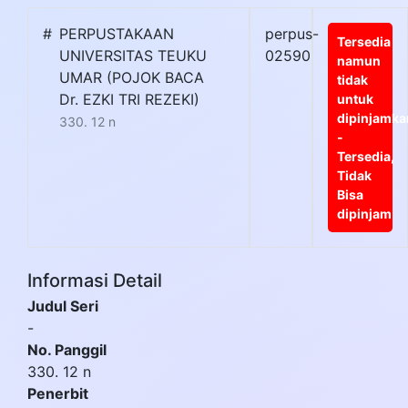
#
PERPUSTAKAAN
perpus-
Tersedia
UNIVERSITAS TEUKU
02590
namun
UMAR (POJOK BACA
tidak
Dr. EZKI TRI REZEKI)
untuk
dipinjamka
330. 12 n
-
Tersedia,
Tidak
Bisa
dipinjam
Informasi Detail
Judul Seri
-
No. Panggil
330. 12 n
Penerbit