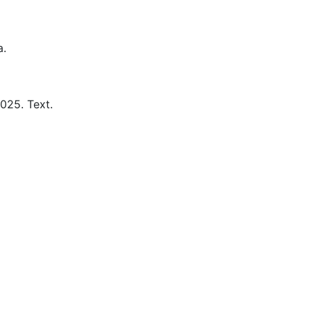
a.
025.
Text.