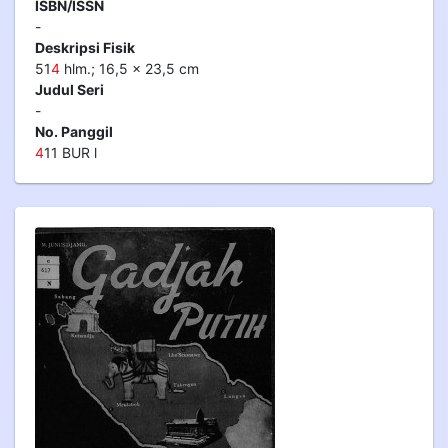
ISBN/ISSN
-
Deskripsi Fisik
51
4
hlm.; 16,5 x 23,5 cm
Judul Seri
-
No. Panggil
4
11 BUR l