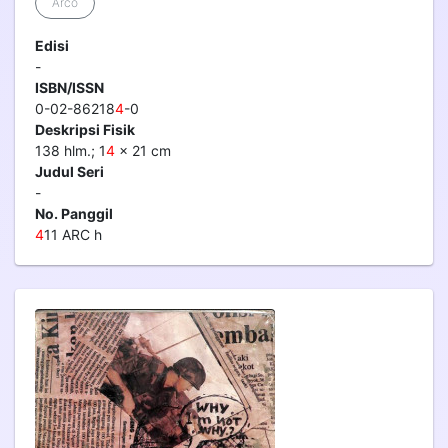
Arco
Edisi
-
ISBN/ISSN
0-02-86218
4
-0
Deskripsi Fisik
138 hlm.; 1
4
x 21 cm
Judul Seri
-
No. Panggil
4
11 ARC h