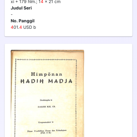
xi + 179 hlm.; 1
4
x 21 cm
Judul Seri
-
No. Panggil
4
01.
4
USD b