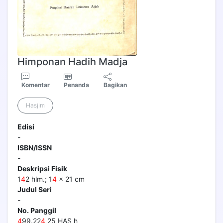
Himponan Hadih Madja
Komentar
Penanda
Bagikan
Hasjim
Edisi
-
ISBN/ISSN
-
Deskripsi Fisik
1
4
2 hlm.; 1
4
x 21 cm
Judul Seri
-
No. Panggil
4
99.22
4
25 HAS h