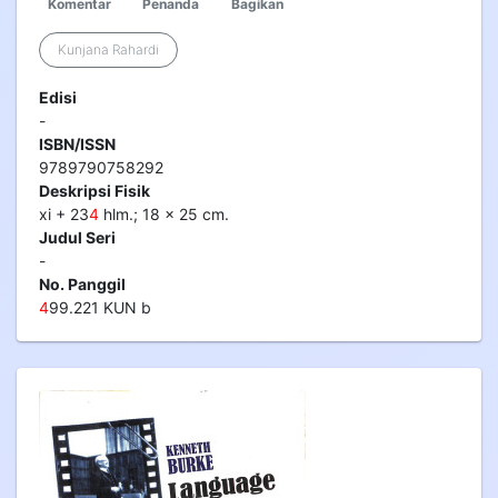
Komentar
Penanda
Bagikan
Kunjana Rahardi
Edisi
-
ISBN/ISSN
9789790758292
Deskripsi Fisik
xi + 23
4
hlm.; 18 x 25 cm.
Judul Seri
-
No. Panggil
4
99.221 KUN b