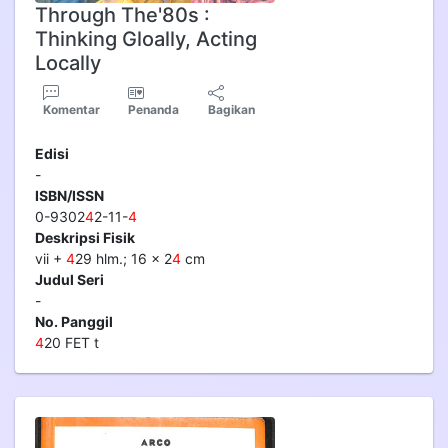
Through The'80s :
Thinking Gloally, Acting
Locally
Komentar
Penanda
Bagikan
Edisi
-
ISBN/ISSN
0-9302
4
2-11-
4
Deskripsi Fisik
vii +
4
29 hlm.; 16 x 2
4
cm
Judul Seri
-
No. Panggil
4
20 FET t