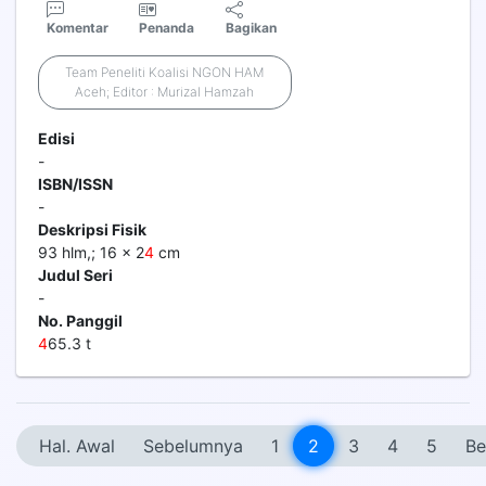
Komentar
Penanda
Bagikan
Team Peneliti Koalisi NGON HAM
Aceh; Editor : Murizal Hamzah
Edisi
-
ISBN/ISSN
-
Deskripsi Fisik
93 hlm,; 16 x 2
4
cm
Judul Seri
-
No. Panggil
4
65.3 t
Hal. Awal
Sebelumnya
1
2
3
4
5
Be