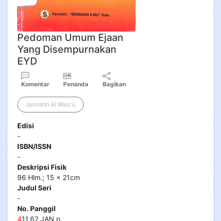
Pedoman Umum Ejaan
Yang Disempurnakan
EYD
Komentar
Penanda
Bagikan
Jannatin Al Wasi'u
Edisi
-
ISBN/ISSN
-
Deskripsi Fisik
96 Hlm.; 15 x 21cm
Judul Seri
-
No. Panggil
4
11.62 JAN p