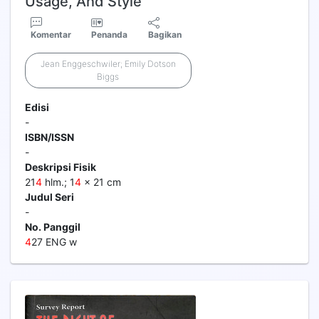
Usage, And Style
Komentar
Penanda
Bagikan
Jean Enggeschwiler; Emily Dotson
Biggs
Edisi
-
ISBN/ISSN
-
Deskripsi Fisik
21
4
hlm.; 1
4
x 21 cm
Judul Seri
-
No. Panggil
4
27 ENG w