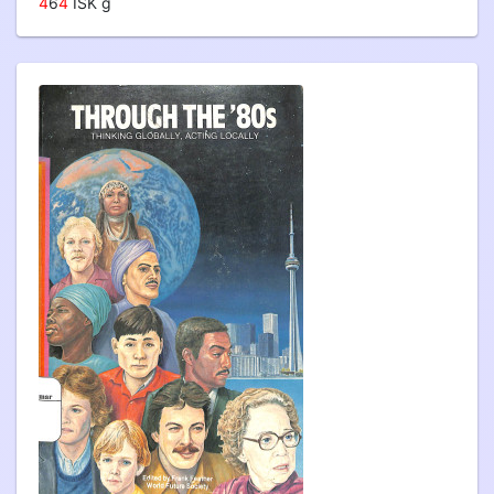
4
6
4
ISK g